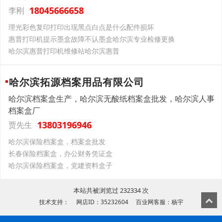
18045666658
李刚
理光彩色复印打印出现黑点白点是什么配件损坏
惠普打印机提示墨盒故障不认墨盒哈尔滨专业检修更换
哈尔滨惠普打印机维修站哈尔滨惠普
哈尔滨拓源档案用品有限公司
哈尔滨档案盒生产，哈尔滨无酸纸档案盒批发，哈尔滨人事
档案盒厂
13803196946
贾先生
哈尔滨保险档案盒，档案盒批发
长春保险档案盒，办公财务凭证盒
哈尔滨保险档案盒，党建资料盒子
本站共被浏览过 232334 次
技术支持： 网店ID：35232604 百业网客服：杨宇