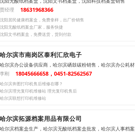
沈阳无酸纸档案盒，沈阳文书档案盒，沈阳科技档案盒销售
18631968366
贾经理
沈阳居民健康档案盒，免费拿样，出厂价销售
沈阳无酸纸档案盒厂家，服务快捷
沈阳文书档案盒，免费送货，货到付款
哈尔滨市南岗区泰利汇欣电子
哈尔滨办公设备供应商，哈尔滨硒鼓碳粉销售，哈尔滨办公耗材
18045666658，0451-82562567
李刚
哈尔滨奔图打印机售后维修在哪？
哈尔滨理光复印机维修站 理光复印机售后
哈尔滨联想打印机维修站
哈尔滨拓源档案用品有限公司
哈尔滨档案盒生产，哈尔滨无酸纸档案盒批发，哈尔滨人事档案