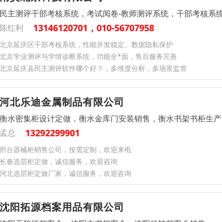
民主测评干部考核系统，考试阅卷-教师测评系统，干部考核系
13146120701，010-56707958
陈红利
北京延庆区干部考核系统，性能并发稳定、数据隐私保护
北京学业测评与学情诊断系统，功能全*面，售后服务完善
北京延庆县民主测评软件哪个好？，多维度分析，多场景监管
河北乐迪金属制品有限公司
衡水密集柜设计定做，衡水金库门安装销售，衡水书架书柜生产
13292299901
孟总
邢台器械柜销售公司，按需定制，欢迎来电
长春选层柜定做，诚信服务，欢迎咨询
河北选层柜定做厂家，诚信服务，欢迎咨询
沈阳拓源档案用品有限公司