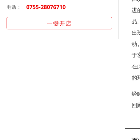
0755-28076710
电话：
进
品
一键开店
出
动
于
在
的
经
回