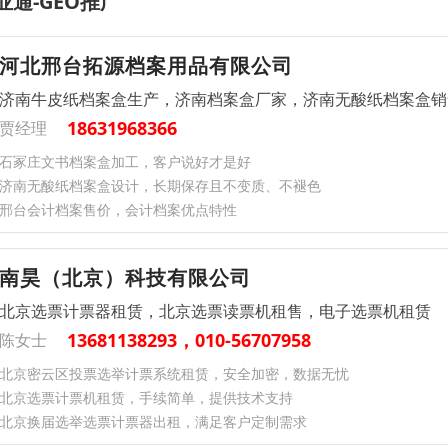
业通-GEO推广
河北邢台拓源档案用品有限公司
济南牛皮纸档案盒生产，济南档案盒厂家，济南无酸纸档案盒销
18631968366
贾经理
石冢庄文书档案盒加工，客户说好才是好
济南无酸纸档案盒设计，长期保存且不变质、不褪色
邢台会计档案售价，会计档案优点特性
南昊（北京）科技有限公司
北京选票计票器租赁，北京选票读票机租售，电子选票机租赁
13681138293，010-56707958
陈女士
北京密云区投票选举计票系统租赁，安全加密，数据无忧​
北京选票计票机租赁，手续简单，提供技术支持
北京换届选举选票计票器出租，满足客户定制需求