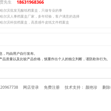
18631968366
贾先生
哈尔滨批发无酸纸档案盒，只做专业的事
哈尔滨人事档案盒厂家，多年经验，客户满意的选择
哈尔滨科技档案盒，高质感牛皮纸文件档案盒
息，均由用户自行发布。
产品质量以及比较产品价格，慎重作出个人的独立判断，谨防欺诈行为。
：
20967738
网店登录
免费注册
技
术
支
持
：
颜艳珍
删除举报