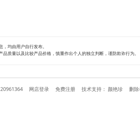
息，均由用户自行发布。
产品质量以及比较产品价格，慎重作出个人的独立判断，谨防欺诈行为。
：
20961364
网店登录
免费注册
技
术
支
持
：
颜艳珍
删除举报