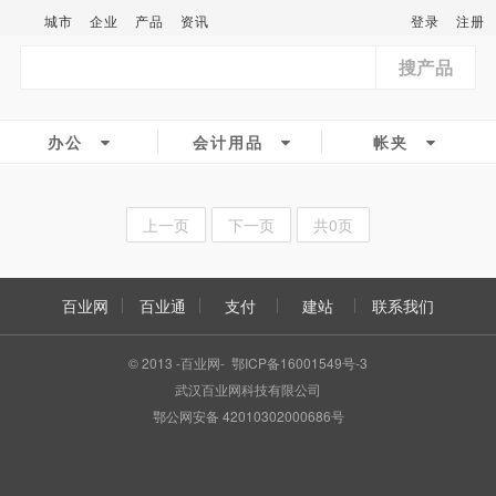
城市
企业
产品
资讯
登录
注册
搜产品
办公
会计用品
帐夹
上一页
下一页
共0页
百业网
百业通
支付
建站
联系我们
© 2013 -百业网- 鄂ICP备16001549号-3
武汉百业网科技有限公司
鄂公网安备 42010302000686号