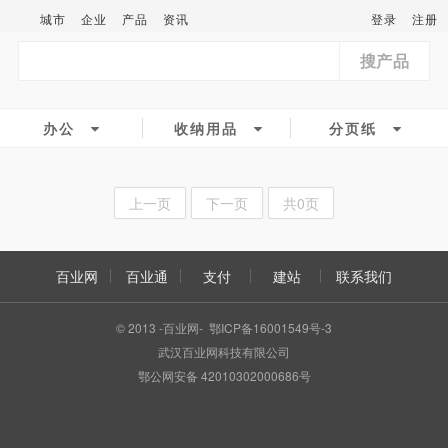
城市
企业
产品
资讯
登录
注册
搜产品
办公
收纳用品
分页纸
上一页
下一页
共0页
百业网
百业通
支付
建站
联系我们
© 2013 -百业网- 鄂ICP备16001549号-3
武汉百业网科技有限公司
鄂公网安备 42010302000686号