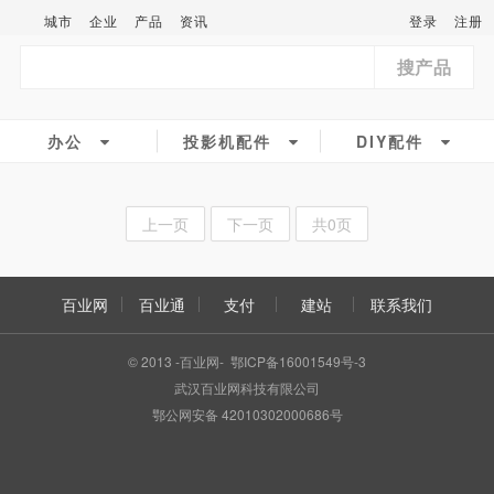
城市
企业
产品
资讯
登录
注册
搜产品
办公
投影机配件
DIY配件
上一页
下一页
共0页
百业网
百业通
支付
建站
联系我们
© 2013 -百业网- 鄂ICP备16001549号-3
武汉百业网科技有限公司
鄂公网安备 42010302000686号