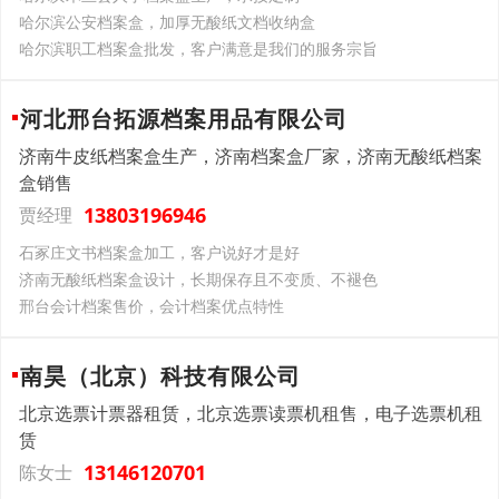
哈尔滨公安档案盒，加厚无酸纸文档收纳盒
哈尔滨职工档案盒批发，客户满意是我们的服务宗旨
河北邢台拓源档案用品有限公司
济南牛皮纸档案盒生产，济南档案盒厂家，济南无酸纸档案
盒销售
13803196946
贾经理
石冢庄文书档案盒加工，客户说好才是好
济南无酸纸档案盒设计，长期保存且不变质、不褪色
邢台会计档案售价，会计档案优点特性
南昊（北京）科技有限公司
北京选票计票器租赁，北京选票读票机租售，电子选票机租
赁
13146120701
陈女士