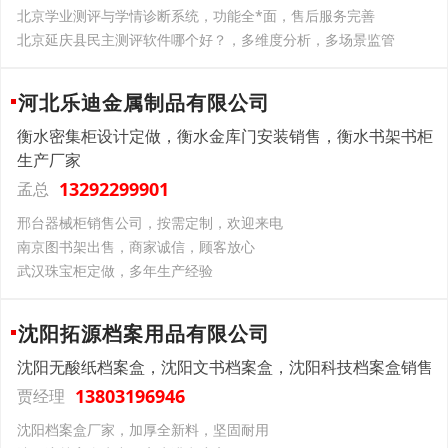
北京学业测评与学情诊断系统，功能全*面，售后服务完善
北京延庆县民主测评软件哪个好？，多维度分析，多场景监管
河北乐迪金属制品有限公司
衡水密集柜设计定做，衡水金库门安装销售，衡水书架书柜
生产厂家
13292299901
孟总
邢台器械柜销售公司，按需定制，欢迎来电
南京图书架出售，商家诚信，顾客放心
武汉珠宝柜定做，多年生产经验
沈阳拓源档案用品有限公司
沈阳无酸纸档案盒，沈阳文书档案盒，沈阳科技档案盒销售
13803196946
贾经理
沈阳档案盒厂家，加厚全新料，坚固耐用