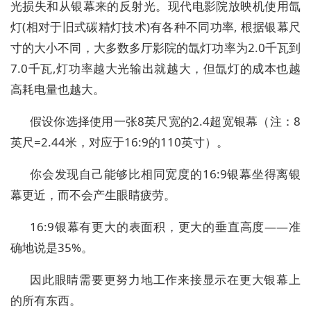
光损失和从银幕来的反射光。现代电影院放映机使用氙
灯(相对于旧式碳精灯技术)有各种不同功率, 根据银幕尺
寸的大小不同，大多数多厅影院的氙灯功率为2.0千瓦到
7.0千瓦,灯功率越大光输出就越大，但氙灯的成本也越
高耗电量也越大。
假设你选择使用一张8英尺宽的2.4超宽银幕（注：8
英尺=2.44米，对应于16:9的110英寸）。
你会发现自己能够比相同宽度的16:9银幕坐得离银
幕更近，而不会产生眼睛疲劳。
16:9银幕有更大的表面积，更大的垂直高度——准
确地说是35%。
因此眼睛需要更努力地工作来接显示在更大银幕上
的所有东西。