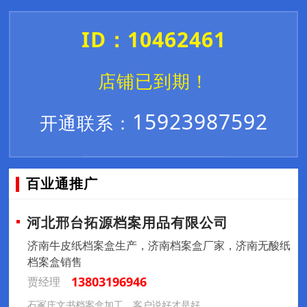
ID：10462461
店铺已到期！
15923987592
开通联系：
百业通推广
河北邢台拓源档案用品有限公司
济南牛皮纸档案盒生产，济南档案盒厂家，济南无酸纸
档案盒销售
13803196946
贾经理
石冢庄文书档案盒加工，客户说好才是好