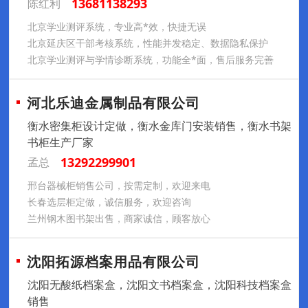
13681138293
陈红利
北京学业测评系统，专业高*效，快捷无误
北京延庆区干部考核系统，性能并发稳定、数据隐私保护
北京学业测评与学情诊断系统，功能全*面，售后服务完善
河北乐迪金属制品有限公司
衡水密集柜设计定做，衡水金库门安装销售，衡水书架
书柜生产厂家
13292299901
孟总
邢台器械柜销售公司，按需定制，欢迎来电
长春选层柜定做，诚信服务，欢迎咨询
兰州钢木图书架出售，商家诚信，顾客放心
沈阳拓源档案用品有限公司
沈阳无酸纸档案盒，沈阳文书档案盒，沈阳科技档案盒
销售